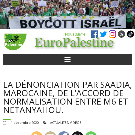
Nous suivre
ACTUALITÉS
LA DÉNONCIATION PAR SAADIA,
POUR AGIR
MAROCAINE, DE L’ACCORD DE
NORMALISATION ENTRE M6 ET
AGENDA
NETANYAHOU.
VIDÉOS
11 décembre 2020
ACTUALITÉS
,
VIDÉOS
QUI SOMMES-NOUS ?