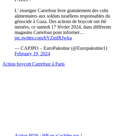
L’ enseigne Carrefour livre gratuitement des colis
alimentaires aux soldats israéliens responsables du
génocide à Gaza. Des actions de boycott ont été
menées, ce samedi 17 février 2024, dans différents
magasins Carrefour pour informer…
pic.twitter.com/bYZmfRJwku
— CAPJPO – EuroPalestine (@Europalestine1)
February 19, 2024
Action boycott Carrefour à Paris
Action BDS : HP on n’achète pas !