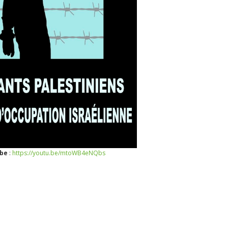
abe
:
https://youtu.be/mtoWB4eNQbs