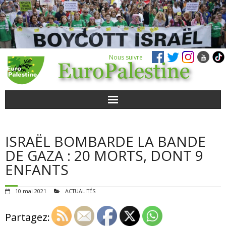
Nous suivre
ACTUALITÉS
ISRAËL BOMBARDE LA BANDE
POUR AGIR
DE GAZA : 20 MORTS, DONT 9
ENFANTS
AGENDA
10 mai 2021
ACTUALITÉS
VIDÉOS
Partagez:
QUI SOMMES-NOUS ?