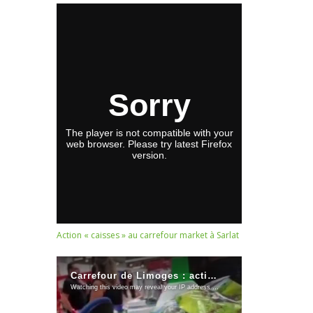
Action « caisses » au carrefour market à Sarlat