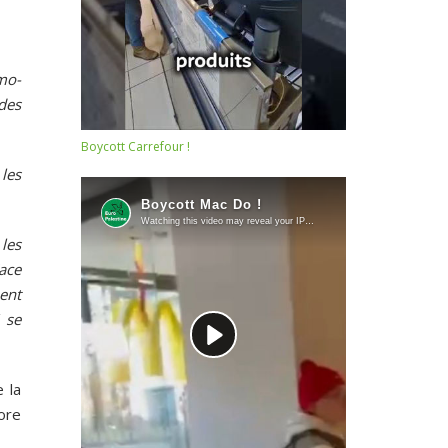
amo-
des
Boycott Carrefour !
 les
 les
ace
ment
 se
e la
core