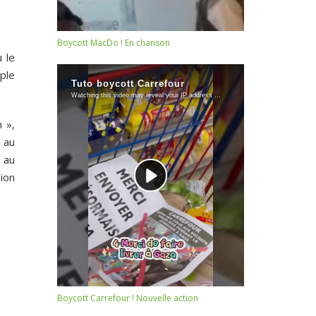
Boycott MacDo ! En chanson
u le
ple
 »,
 au
 au
sion
Boycott Carrefour ! Nouvelle action