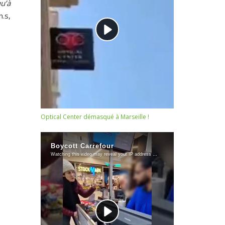
u’à
.s,
Optical Center démasqué à Marseille !