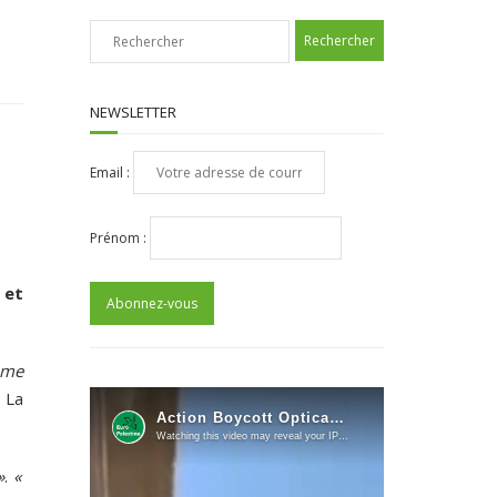
NEWSLETTER
Email :
Prénom :
 et
rême
t La
»
.
«