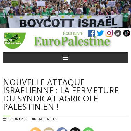
Nous suivre
ACTUALITÉS
NOUVELLE ATTAQUE
POUR AGIR
ISRAÉLIENNE : LA FERMETURE
DU SYNDICAT AGRICOLE
AGENDA
PALESTINIEN !
VIDÉOS
9 juillet 2021
ACTUALITÉS
QUI SOMMES-NOUS ?