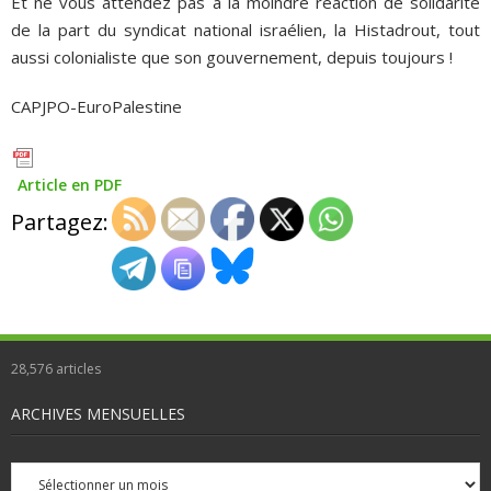
Et ne vous attendez pas à la moindre réaction de solidarité
de la part du syndicat national israélien, la Histadrout, tout
aussi colonialiste que son gouvernement, depuis toujours !
CAPJPO-EuroPalestine
Article en PDF
Partagez:
28,576
articles
ARCHIVES MENSUELLES
Archives
mensuelles