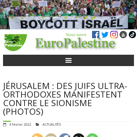
Nous suivre
ACTUALITÉS
JÉRUSALEM : DES JUIFS ULTRA-
POUR AGIR
ORTHODOXES MANIFESTENT
CONTRE LE SIONISME
AGENDA
(PHOTOS)
VIDÉOS
4 février 2022
ACTUALITÉS
QUI SOMMES-NOUS ?