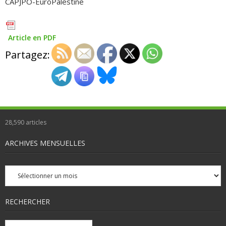
CAPJPO-EuroPalestine
Article en PDF
Partagez:
28,590
articles
ARCHIVES MENSUELLES
Archives
mensuelles
RECHERCHER