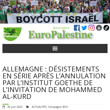
Nous suivre
ACTUALITÉS
ALLEMAGNE : DÉSISTEMENTS
POUR AGIR
EN SÉRIE APRÈS L’ANNULATION
PAR L’INSTITUT GOETHE DE
AGENDA
L’INVITATION DE MOHAMMED
AL-KURD
VIDÉOS
30 juin 2022
ACTUALITÉS
,
Campagne BDS
QUI SOMMES-NOUS ?