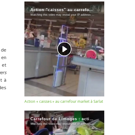
 de
 en
s et
vers
t à
des
Action « caisses » au carrefour market à Sarlat