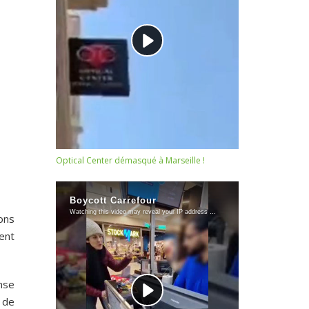
Optical Center démasqué à Marseille !
ons
dent
nse
 de