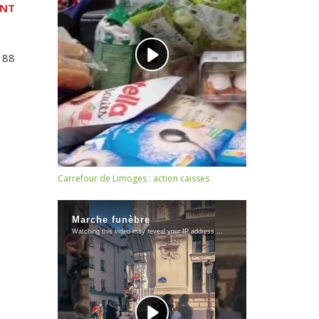
ENT
 88
Carrefour de Limoges : action caisses