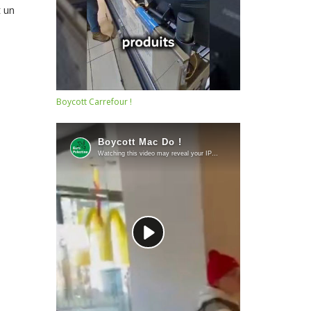
t un
Boycott Carrefour !