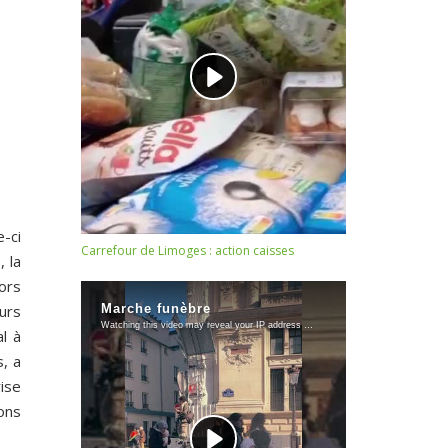
e-ci
Carrefour de Limoges : action caisses
, la
ors
urs
l à
, a
rise
ons