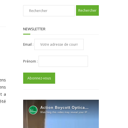
NEWSLETTER
Email :
Prénom :
iens
ens
t a
été