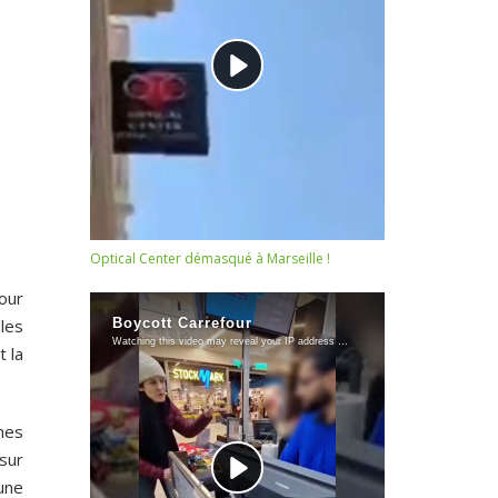
Optical Center démasqué à Marseille !
our
les
t la
thes
sur
 une