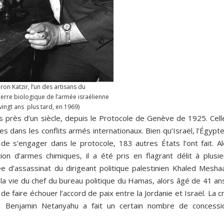
on Katzir, l’un des artisans du
re biologique de l’armée israélienne
vingt ans plus tard, en 1969)
uis près d’un siècle, depuis le Protocole de Genève de 1925. Cell
ues dans les conflits armés internationaux. Bien qu’Israël, l’Égypte
de s’engager dans le protocole, 183 autres États l’ont fait. Al
tion d’armes chimiques, il a été pris en flagrant délit à plusie
ée d’assassinat du dirigeant politique palestinien Khaled Meshaa
a vie du chef du bureau politique du Hamas, alors âgé de 41 ans
e faire échouer l’accord de paix entre la Jordanie et Israël. La c
ien Benjamin Netanyahu a fait un certain nombre de concessi