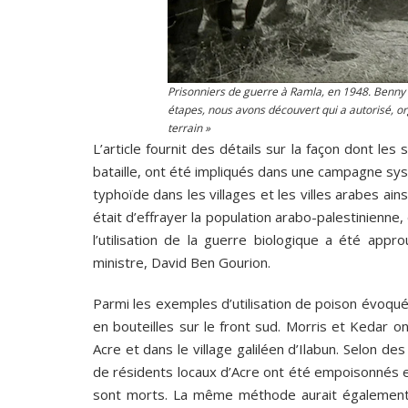
Prisonniers de guerre à Ramla, en 1948. Benny 
étapes, nous avons découvert qui a autorisé, org
terrain »
L’article fournit des détails sur la façon dont les
bataille, ont été impliqués dans une campagne sy
typhoïde dans les villages et les villes arabes ain
était d’effrayer la population arabo-palestinienne,
l’utilisation de la guerre biologique a été app
ministre, David Ben Gourion.
Parmi les exemples d’utilisation de poison évoqu
en bouteilles sur le front sud. Morris et Kedar on
Acre et dans le village galiléen d’Ilabun. Selon d
de résidents locaux d’Acre ont été empoisonnés
sont morts. La même méthode aurait également é