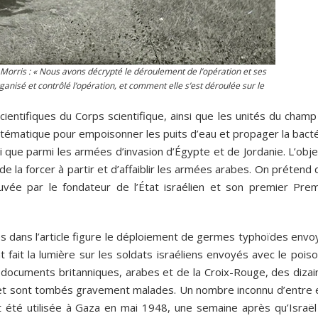
Morris : « Nous avons décrypté le déroulement de l’opération et ses
anisé et contrôlé l’opération, et comment elle s’est déroulée sur le
 scientifiques du Corps scientifique, ainsi que les unités du cham
stématique pour empoisonner les puits d’eau et propager la bacté
si que parmi les armées d’invasion d’Égypte et de Jordanie. L’obje
 de la forcer à partir et d’affaiblir les armées arabes. On prétend
rouvée par le fondateur de l’État israélien et son premier Prem
és dans l’article figure le déploiement de germes typhoïdes envo
t fait la lumière sur les soldats israéliens envoyés avec le pois
es documents britanniques, arabes et de la Croix-Rouge, des diza
 et sont tombés gravement malades. Un nombre inconnu d’entre 
té utilisée à Gaza en mai 1948, une semaine après qu’Israël 