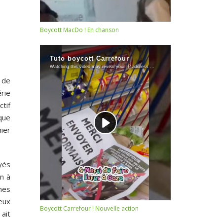
Boycott MacDo ! En chanson
p de
rie
ctif
 que
ier
yés
on à
ines
eux
Boycott Carrefour ! Nouvelle action
ait