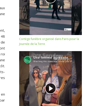
aux
cune
nt,
s 48
Cortège funèbre organisé dans Paris pour la
 de
Journée de la Terre
ont
 roi
 une
tôt.
ats-
res
s en
par