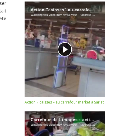
ser
ait
été
Action « caisses » au carrefour market à Sarlat