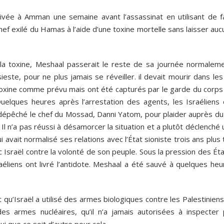
ée à Amman une semaine avant l’assassinat en utilisant de f
 chef exilé du Hamas à l’aide d’une toxine mortelle sans laisser au
e la toxine, Meshaal passerait le reste de sa journée normaleme
 sieste, pour ne plus jamais se réveiller. il devait mourir dans le
toxine comme prévu mais ont été capturés par le garde du corps
 Quelques heures après l’arrestation des agents, les Israéliens 
a dépêché le chef du Mossad, Danni Yatom, pour plaider auprès du
 Il n’a pas réussi à désamorcer la situation et a plutôt déclenché
avait normalisé ses relations avec l’État sioniste trois ans plus 
ec Israël contre la volonté de son peuple. Sous la pression des Ét
aéliens ont livré l’antidote. Meshaal a été sauvé à quelques heu
 qu’Israël a utilisé des armes biologiques contre les Palestinien
s armes nucléaires, qu’il n’a jamais autorisées à inspecter 