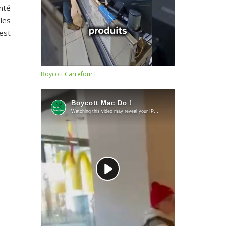
enté
les
 est
Boycott Carrefour !