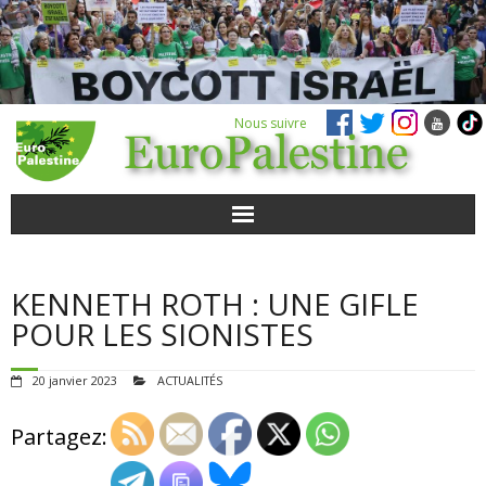
Nous suivre
ACTUALITÉS
KENNETH ROTH : UNE GIFLE
POUR AGIR
POUR LES SIONISTES
AGENDA
20 janvier 2023
ACTUALITÉS
VIDÉOS
Partagez:
QUI SOMMES-NOUS ?