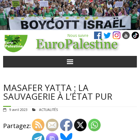
Nous suivre
ACTUALITÉS
MASAFER YATTA : LA
POUR AGIR
SAUVAGERIE À L’ÉTAT PUR
AGENDA
9 avril 2023
ACTUALITÉS
VIDÉOS
Partagez:
QUI SOMMES-NOUS ?