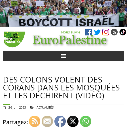
Nous suivre
ACTUALITÉS
DES COLONS VOLENT DES
POUR AGIR
CORANS DANS LES MOSQUÉES
ET LES DÉCHIRENT (VIDÉO)
AGENDA
26 juin 2023
ACTUALITÉS
VIDÉOS
Partagez:
QUI SOMMES-NOUS ?