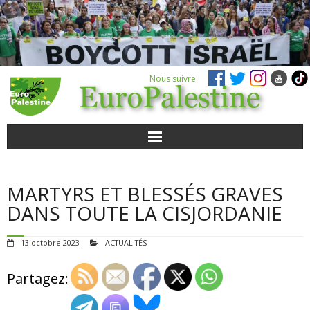
Nous suivre
ACTUALITÉS
MARTYRS ET BLESSÉS GRAVES
POUR AGIR
DANS TOUTE LA CISJORDANIE
AGENDA
13 octobre 2023
ACTUALITÉS
VIDÉOS
Partagez:
QUI SOMMES-NOUS ?