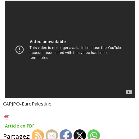
CAPJPO-EuroPalestine
Article en PDF
Partagez: