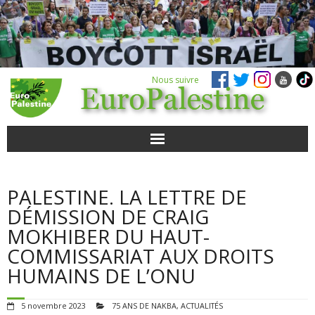
Nous suivre
ACTUALITÉS
PALESTINE. LA LETTRE DE
POUR AGIR
DÉMISSION DE CRAIG
MOKHIBER DU HAUT-
AGENDA
COMMISSARIAT AUX DROITS
HUMAINS DE L’ONU
VIDÉOS
5 novembre 2023
75 ANS DE NAKBA
,
ACTUALITÉS
QUI SOMMES-NOUS ?