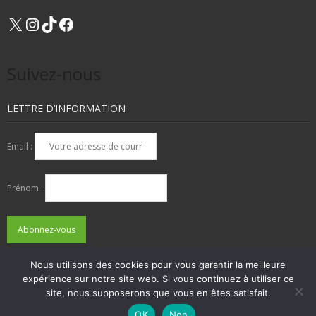
X
Instagram
TikTok
Facebook
Suivez-nous
LETTRE D’INFORMATION
Email :
Prénom :
Nous utilisons des cookies pour vous garantir la meilleure
expérience sur notre site web. Si vous continuez à utiliser ce
QUI SOMMES-NOUS ?
NOUS CONTACTER
site, nous supposerons que vous en êtes satisfait.
ADHÉSIONS, DONS, CONTACT
MENTIONS LÉGALES
OK
Non