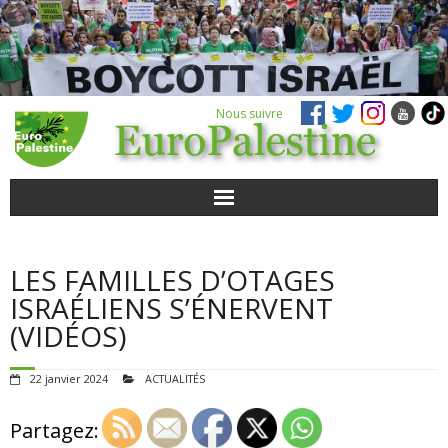
Nous suivre
ACTUALITÉS
LES FAMILLES D’OTAGES
POUR AGIR
ISRAÉLIENS S’ÉNERVENT
(VIDÉOS)
AGENDA
22 janvier 2024
ACTUALITÉS
VIDÉOS
Partagez:
QUI SOMMES-NOUS ?