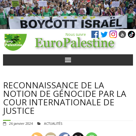
Nous suivre
ACTUALITÉS
RECONNAISSANCE DE LA
POUR AGIR
NOTION DE GÉNOCIDE PAR LA
COUR INTERNATIONALE DE
AGENDA
JUSTICE
VIDÉOS
26 janvier 2024
ACTUALITÉS
QUI SOMMES-NOUS ?