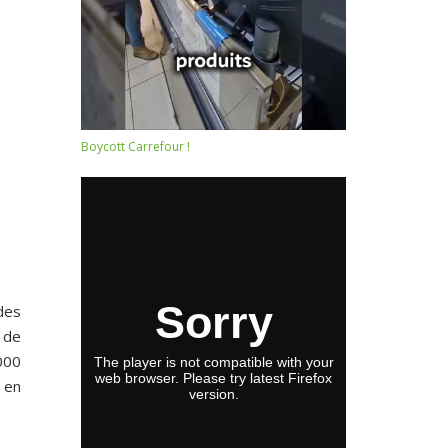
Boycott Carrefour !
des
 de
000
 en