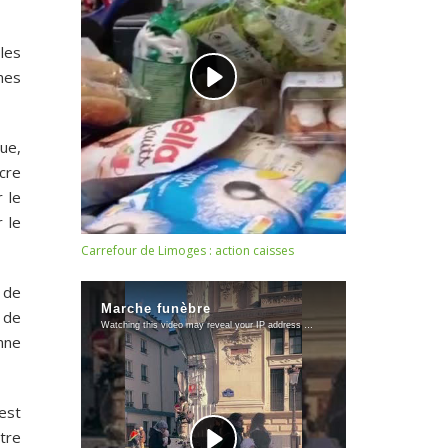
les
mes
ue,
cre
 le
 le
Carrefour de Limoges : action caisses
 de
 de
mne
est
stre