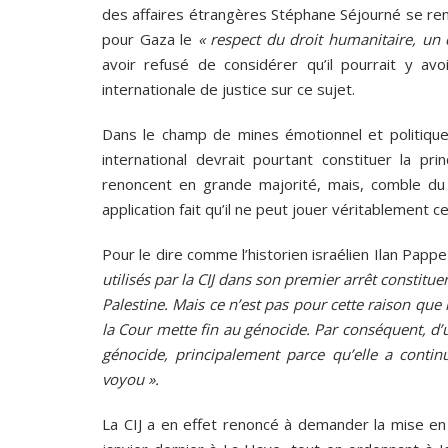
des affaires étrangères Stéphane Séjourné se rend
pour Gaza le
« respect du droit humanitaire, un 
avoir refusé de considérer qu’il pourrait y av
internationale de justice sur ce sujet.
Dans le champ de mines émotionnel et politique 
international devrait pourtant constituer la pr
renoncent en grande majorité, mais, comble du c
application fait qu’il ne peut jouer véritablement ce
Pour le dire comme l’historien israélien Ilan Papp
utilisés par la CIJ dans son premier arrêt constitu
Palestine. Mais ce n’est pas pour cette raison que l
la Cour mette fin au génocide. Par conséquent, d’u
génocide, principalement parce qu’elle a cont
voyou ».
La CIJ a en effet renoncé à demander la mise en