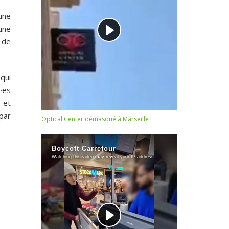
 une
une
 de
qui
·es
 et
par
Optical Center démasqué à Marseille !