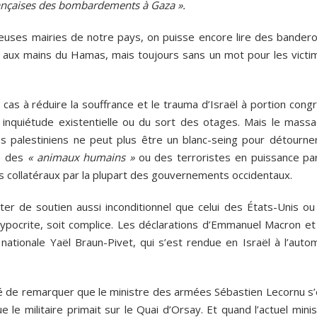
rançaises des bombardements à Gaza ».
reuses mairies de notre pays, on puisse encore lire des bandero
 aux mains du Hamas, mais toujours sans un mot pour les victi
as à réduire la souffrance et le trauma d’Israël à portion congr
ne inquiétude existentielle ou du sort des otages. Mais le massa
palestiniens ne peut plus être un blanc-seing pour détourner
e des
« animaux humains »
ou des terroristes en puissance par
collatéraux par la plupart des gouvernements occidentaux.
ter de soutien aussi inconditionnel que celui des États-Unis ou
hypocrite, soit complice. Les déclarations d’Emmanuel Macron et
 nationale Yaël Braun-Pivet, qui s’est rendue en Israël à l’auto
 de remarquer que le ministre des armées Sébastien Lecornu s’
e le militaire primait sur le Quai d’Orsay. Et quand l’actuel mini