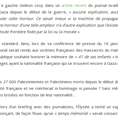
é à gauche Gideon Levy dans un
article récent
du journal israél
 Gaza depuis le début de la guerre,
« aucune explication, auc
muler cette horreur. Ce serait mieux si la machine de propaga
ne horreur d’une telle ampleur n’a d’autre explication que l’exist
e frontière fixée par la loi ou la morale ».
 standard. Ainsi, lors de sa conférence de presse du 16 janvi
nal serait rendu aux victimes françaises des massacres du Ha
épublique souhaite honorer la mémoire de
« 41
de ses
enfants
»
t
ages ayant la nationalité française qui se trouvent encore à Gaza
s 27 000 Palestiniennes et Palestiniens morts depuis le début de
lité française et ne mériterait ni hommage ni pensée ? Sans m
es brisées en fonction de leur nationalité…
lors d’un briefing avec des journalistes, l’Élysée a tenté un va
onçant, de façon floue, qu’un
« temps mémoriel »
serait consacr