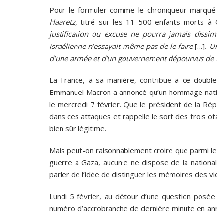
Pour le formuler comme le chroniqueur marqu
Haaretz
, titré sur les 11 500 enfants morts à
justification ou excuse ne pourra jamais dissi
israélienne n’essayait même pas de le faire
[…]
. U
d’une armée et d’un gouvernement dépourvus de tout
La France, à sa manière, contribue à ce double
Emmanuel Macron a annoncé qu’un hommage natio
le mercredi 7 février. Que le président de la R
dans ces attaques et rappelle le sort des trois ot
bien sûr légitime.
Mais peut-on raisonnablement croire que parmi le
guerre à Gaza, aucun·e ne dispose de la nationa
parler de l’idée de distinguer les mémoires des vi
Lundi 5 février, au détour d’une question posée 
numéro d’accrobranche de dernière minute en ann