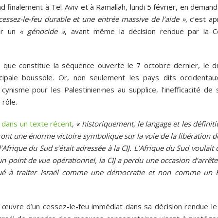
 finalement à Tel-Aviv et à Ramallah, lundi 5 février, en demand
cessez-le-feu durable et une entrée massive de l’aide »
, c’est a
oir un
« génocide »
, avant même la décision rendue par la C
que constitue la séquence ouverte le 7 octobre dernier, le dr
incipale boussole. Or, non seulement les pays dits occidentau
ynisme pour les Palestinien·nes au supplice, l’inefficacité de 
 rôle.
e
dans un texte récent
,
« historiquement, le langage et les définit
eront une énorme victoire symbolique sur la voie de la libération d
’Afrique du Sud s’était adressée à la CIJ. L’Afrique du Sud voulait
n point de vue opérationnel, la CIJ a perdu une occasion d’arrête
inué à traiter Israël comme une démocratie et non comme un É
 œuvre d’un cessez-le-feu immédiat dans sa décision rendue le