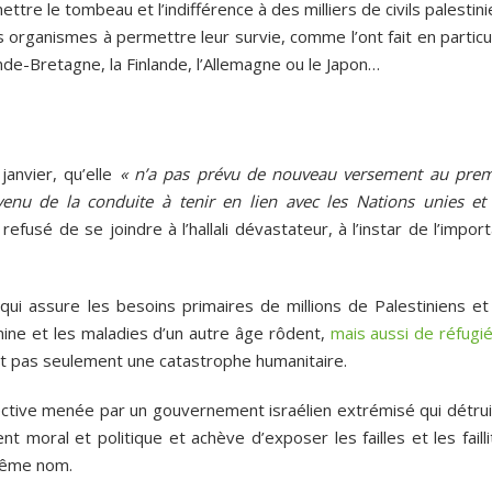
tre le tombeau et l’indifférence à des milliers de civils palestin
organismes à permettre leur survie, comme l’ont fait en particul
Grande-Bretagne, la Finlande, l’Allemagne ou le Japon…
anvier, qu’elle
« n’a pas prévu de nouveau versement au prem
enu de la conduite à tenir en lien avec les Nations unies et 
efusé de se joindre à l’hallali dévastateur, à l’instar de l’impor
ui assure les besoins primaires de millions de Palestiniens et
ine et les maladies d’un autre âge rôdent,
mais aussi de réfugié
fet pas seulement une catastrophe humanitaire.
lective menée par un gouvernement israélien extrémisé qui détrui
moral et politique et achève d’exposer les failles et les failli
 même nom.