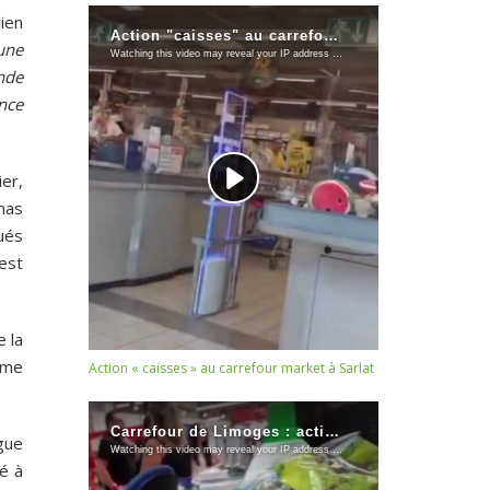
ien
une
nde
ence
er,
mas
ués
 est
 la
ême
Action « caisses » au carrefour market à Sarlat
gue
é à