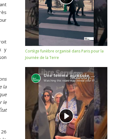
ant
près
our
oit
x y
Cortège funèbre organisé dans Paris pour la
son
Journée de la Terre
ions
e la
 que
r le
tat
 26