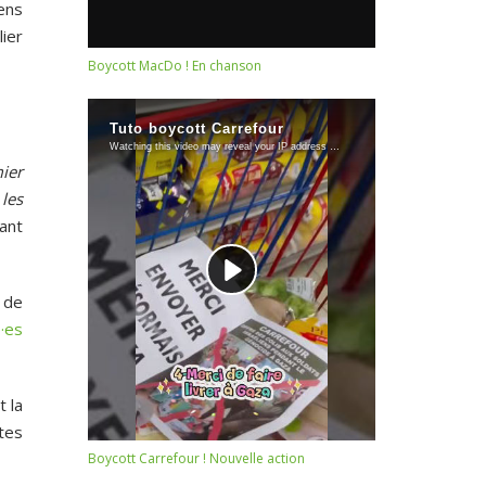
iens
ier
Boycott MacDo ! En chanson
ier
les
tant
 de
·es
t la
tes
Boycott Carrefour ! Nouvelle action