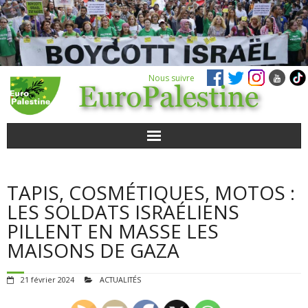
Nous suivre
ACTUALITÉS
TAPIS, COSMÉTIQUES, MOTOS :
POUR AGIR
LES SOLDATS ISRAÉLIENS
PILLENT EN MASSE LES
AGENDA
MAISONS DE GAZA
VIDÉOS
21 février 2024
ACTUALITÉS
QUI SOMMES-NOUS ?