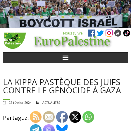
Nous suivre
ACTUALITÉS
LA KIPPA PASTÈQUE DES JUIFS
POUR AGIR
CONTRE LE GÉNOCIDE À GAZA
AGENDA
22 février 2024
ACTUALITÉS
VIDÉOS
Partagez:
QUI SOMMES-NOUS ?