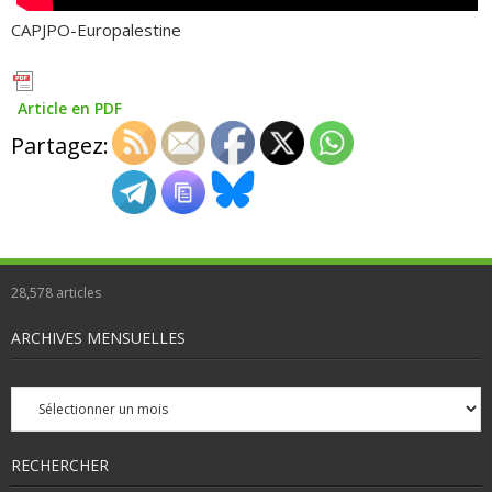
CAPJPO-Europalestine
Article en PDF
Partagez:
28,578
articles
ARCHIVES MENSUELLES
Archives
mensuelles
RECHERCHER