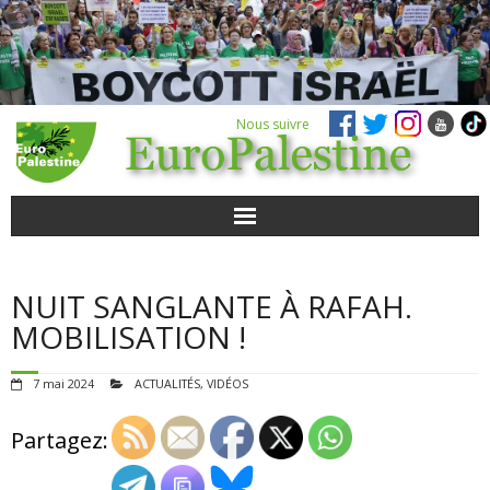
Nous suivre
ACTUALITÉS
NUIT SANGLANTE À RAFAH.
POUR AGIR
MOBILISATION !
AGENDA
7 mai 2024
ACTUALITÉS
,
VIDÉOS
VIDÉOS
Partagez:
QUI SOMMES-NOUS ?