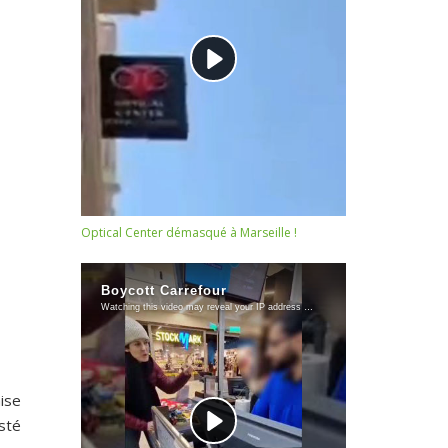
Optical Center démasqué à Marseille !
ise
sté