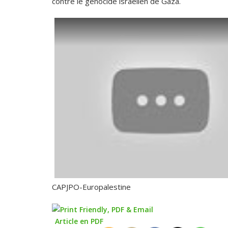
contre le génocide israélien de Gaza.
CAPJPO-Europalestine
Article en PDF