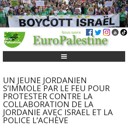
Nous suivre
ACTUALITÉS
UN JEUNE JORDANIEN
POUR AGIR
S’IMMOLE PAR LE FEU POUR
PROTESTER CONTRE LA
AGENDA
COLLABORATION DE LA
JORDANIE AVEC ISRAEL ET LA
VIDÉOS
POLICE L’ACHÈVE
QUI SOMMES-NOUS ?