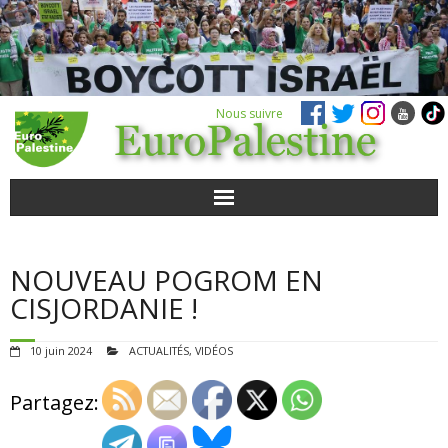
Nous suivre
ACTUALITÉS
NOUVEAU POGROM EN
POUR AGIR
CISJORDANIE !
AGENDA
10 juin 2024
ACTUALITÉS
,
VIDÉOS
VIDÉOS
Partagez:
QUI SOMMES-NOUS ?