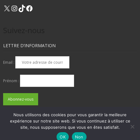
X
Instagram
TikTok
Facebook
Suivez-nous
LETTRE D’INFORMATION
Email :
Prénom :
Nous utilisons des cookies pour vous garantir la meilleure
expérience sur notre site web. Si vous continuez à utiliser ce
QUI SOMMES-NOUS ?
NOUS CONTACTER
site, nous supposerons que vous en êtes satisfait.
ADHÉSIONS, DONS, CONTACT
MENTIONS LÉGALES
OK
Non
Developed by
Think Up Themes Ltd
. Powered by
WordPress
.