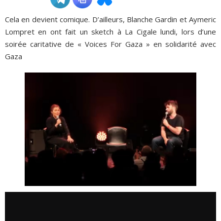
Cela en devient comique. D’ailleurs, Blanche Gardin et Aymeric
ADHÉSIONS, DONS, CONTACT
Lompret en ont fait un sketch à La Cigale lundi, lors d’une
soirée caritative de « Voices For Gaza » en solidarité avec
Gaza