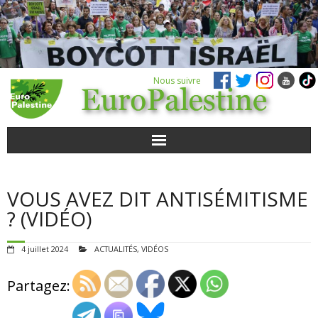
Nous suivre
ACTUALITÉS
VOUS AVEZ DIT ANTISÉMITISME
POUR AGIR
? (VIDÉO)
AGENDA
4 juillet 2024
ACTUALITÉS
,
VIDÉOS
VIDÉOS
Partagez:
QUI SOMMES-NOUS ?