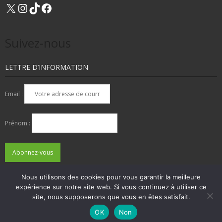
X
Instagram
TikTok
Facebook
Suivez-nous
LETTRE D’INFORMATION
Email :
Prénom :
Nous utilisons des cookies pour vous garantir la meilleure
expérience sur notre site web. Si vous continuez à utiliser ce
QUI SOMMES-NOUS ?
NOUS CONTACTER
site, nous supposerons que vous en êtes satisfait.
ADHÉSIONS, DONS, CONTACT
MENTIONS LÉGALES
OK
Non
Developed by
Think Up Themes Ltd
. Powered by
WordPress
.