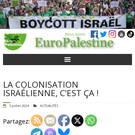
Nous suivre
ACTUALITÉS
LA COLONISATION
POUR AGIR
ISRAÉLIENNE, C’EST ÇA !
AGENDA
5 juillet 2024
ACTUALITÉS
VIDÉOS
Partagez:
QUI SOMMES-NOUS ?