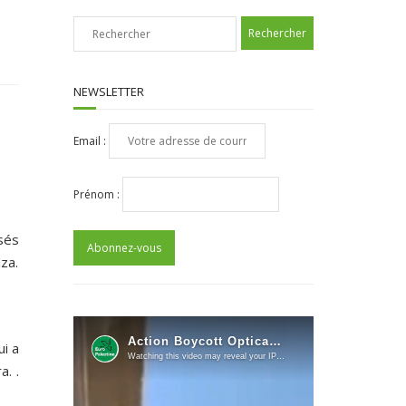
NEWSLETTER
Email :
Prénom :
sés
za.
i a
. .