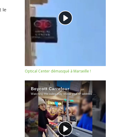
 le
Optical Center démasqué à Marseille !