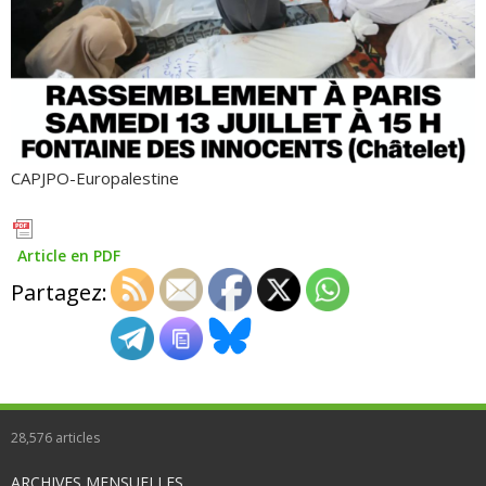
CAPJPO-Europalestine
Article en PDF
Partagez:
28,576
articles
ARCHIVES MENSUELLES