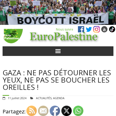
Nous suivre
ACTUALITÉS
GAZA : NE PAS DÉTOURNER LES
POUR AGIR
YEUX, NE PAS SE BOUCHER LES
OREILLES !
AGENDA
11 juillet 2024
ACTUALITÉS
,
AGENDA
VIDÉOS
Partagez:
QUI SOMMES-NOUS ?