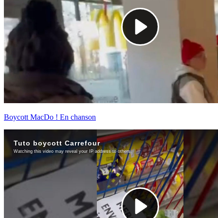
Boycott MacDo ! En chanson