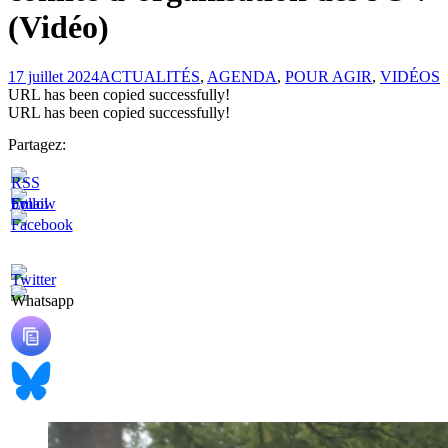
(Vidéo)
17 juillet 2024
ACTUALITÉS
,
AGENDA
,
POUR AGIR
,
VIDÉOS
URL has been copied successfully!
URL has been copied successfully!
Partagez: