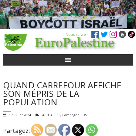
Nous suivre
ACTUALITÉS
QUAND CARREFOUR AFFICHE
POUR AGIR
SON MÉPRIS DE LA
POPULATION
AGENDA
17 juillet 2024
ACTUALITÉS
,
Campagne BDS
VIDÉOS
Partagez:
QUI SOMMES-NOUS ?