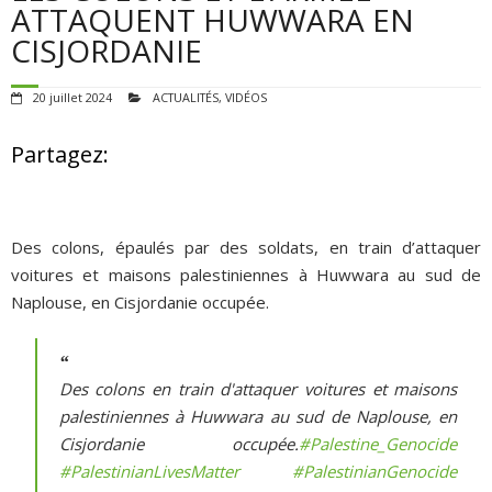
POUR AGIR
ATTAQUENT HUWWARA EN
CISJORDANIE
AGENDA
20 juillet 2024
ACTUALITÉS
,
VIDÉOS
VIDÉOS
Partagez:
QUI SOMMES-NOUS ?
ADHÉSIONS, DONS, CONTACT
Des colons, épaulés par des soldats, en train d’attaquer
voitures et maisons palestiniennes à Huwwara au sud de
Naplouse, en Cisjordanie occupée.
Des colons en train d'attaquer voitures et maisons
palestiniennes à Huwwara au sud de Naplouse, en
Cisjordanie occupée.
#Palestine_Genocide
#PalestinianLivesMatter
#PalestinianGenocide