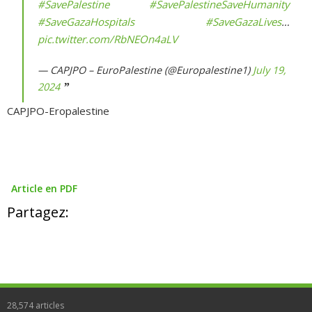
#SavePalestine
#SavePalestineSaveHumanity
#SaveGazaHospitals
#SaveGazaLives
…
pic.twitter.com/RbNEOn4aLV
— CAPJPO – EuroPalestine (@Europalestine1)
July 19,
2024
CAPJPO-Eropalestine
Article en PDF
Partagez:
28,574
articles