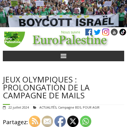
Nous suivre
ACTUALITÉS
JEUX OLYMPIQUES :
POUR AGIR
PROLONGATION DE LA
CAMPAGNE DE MAILS
AGENDA
22 juillet 2024
ACTUALITÉS
,
Campagne BDS
,
POUR AGIR
VIDÉOS
Partagez:
QUI SOMMES-NOUS ?