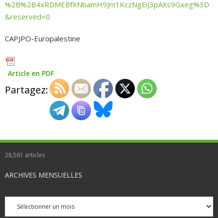
%2B%2B4xRDMEBfXNbamH9Jm1KczNgEiJ3pAXs9Gxeg%3D
&reserved=0
CAPJPO-Europalestine
Article en PDF
Partagez:
28,561
articles
ARCHIVES MENSUELLES
Archives
mensuelles