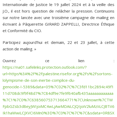
Internationale de Justice le 19 juillet 2024 et à la veille des
J.O., il est hors question de relâcher la pression. Continuons
sur notre lancée avec une troisième campagne de mailing en
écrivant à Pâquerette GIRARD ZAPPELLI, Directrice Éthique
et Conformité du CIO.
Participez aujourd’hui et demain, 22 et 23 juillet, à cette
action de mailing. »
Ouvrez ce lien :
https://na01.safelinks.protection.outlook.com/?
url=https%3A%2F%2Fpalestine.risefor.org%2Fs%2Fsortons-
lolympisme-de-son-inertie-complice-du-
genocide-!-5389&data=05%7C02%7C%7C3fd11bc2894c49f1
11d708dc9f9f48d7%7C84df9e7fe9f640afb435aaaaaaaaaaaa
%7C1%7C0%7C638560753713664771%7CUnknown%7CTW
FpbGZsb3d8eyJWIjoiMC4wLjAwMDAiLCJQIjoiV2luMzIiLCJBTiI6
Ik1haWwiLCJXVCI6Mn0%3D%7C0%7C%7C%7C&sdata=0R8SX