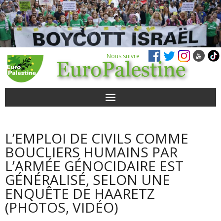
Nous suivre
ACTUALITÉS
L’EMPLOI DE CIVILS COMME
POUR AGIR
BOUCLIERS HUMAINS PAR
L’ARMÉE GÉNOCIDAIRE EST
AGENDA
GÉNÉRALISÉ, SELON UNE
ENQUÊTE DE HAARETZ
VIDÉOS
(PHOTOS, VIDÉO)
QUI SOMMES-NOUS ?