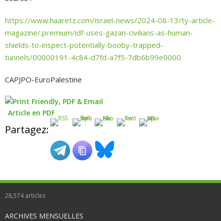
https://www.haaretz.com/israel-news/2024-08-13/ty-article-
magazine/.premium/idf-uses-gazan-civilians-as-human-
shields-to-inspect-potentially-booby-trapped-
tunnels/00000191-4c84-d7fd-a7f5-7db6b99e0000
CAPJPO-EuroPalestine
Article en PDF
Partagez:
28,574
articles
ARCHIVES MENSUELLES