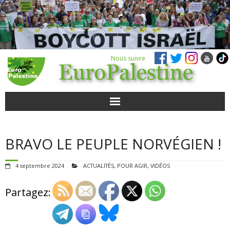
Nous suivre
ACTUALITÉS
BRAVO LE PEUPLE NORVÉGIEN !
POUR AGIR
4 septembre 2024
ACTUALITÉS
,
POUR AGIR
,
VIDÉOS
AGENDA
Partagez:
VIDÉOS
QUI SOMMES-NOUS ?