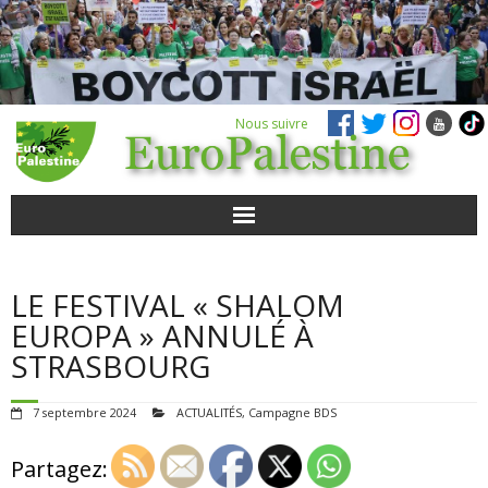
Nous suivre
ACTUALITÉS
LE FESTIVAL « SHALOM
POUR AGIR
EUROPA » ANNULÉ À
STRASBOURG
AGENDA
7 septembre 2024
ACTUALITÉS
,
Campagne BDS
VIDÉOS
Partagez:
QUI SOMMES-NOUS ?