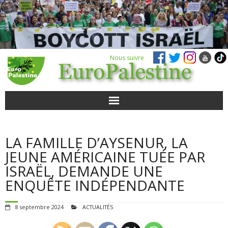
Nous suivre
ACTUALITÉS
LA FAMILLE D’AYSENUR, LA
POUR AGIR
JEUNE AMÉRICAINE TUÉE PAR
ISRAËL, DEMANDE UNE
AGENDA
ENQUÊTE INDÉPENDANTE
VIDÉOS
8 septembre 2024
ACTUALITÉS
QUI SOMMES-NOUS ?