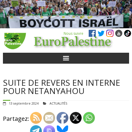
Nous suivre
ACTUALITÉS
SUITE DE REVERS EN INTERNE
POUR AGIR
POUR NETANYAHOU
AGENDA
13 septembre 2024
ACTUALITÉS
VIDÉOS
Partagez:
QUI SOMMES-NOUS ?