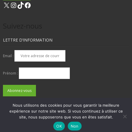
X
Instagram
TikTok
Facebook
Suivez-nous
LETTRE D’INFORMATION
Email :
Prénom :
Nous utilisons des cookies pour vous garantir la meilleure
expérience sur notre site web. Si vous continuez à utiliser ce
QUI SOMMES-NOUS ?
NOUS CONTACTER
site, nous supposerons que vous en êtes satisfait.
ADHÉSIONS, DONS, CONTACT
MENTIONS LÉGALES
OK
Non
Developed by
Think Up Themes Ltd
. Powered by
WordPress
.