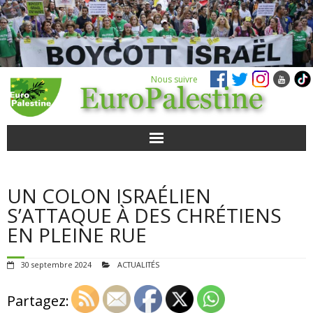
Nous suivre
ACTUALITÉS
UN COLON ISRAÉLIEN
POUR AGIR
S’ATTAQUE À DES CHRÉTIENS
EN PLEINE RUE
AGENDA
30 septembre 2024
ACTUALITÉS
VIDÉOS
Partagez:
QUI SOMMES-NOUS ?