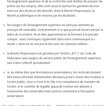
l’enseignement supérieur et de la recherche sont dotées de pouvoir de
police sur les campus, elles sont aussi et surtout les garantes du bon
exercice des droits et des libertés, dont la liberté d’expression, la
liberté académique et de réunion par les étudiants ;
les usagers de l’enseignement supérieur ne sont pas astreints au
principe de neutralité, contrairement à ce que pourrait laisser penser la
lettre du 4 octobre. Ils et elles apprennent et se forment à la pensée
critique ; vous convoquez également dans votre communiqué la «
laïcité », dont on ne voit pas le lien avec les réunions ciblées ;
la liberté d’expression est garantie par l’article L.811-1 du Code de
l’éducation aux usagers du service public de l’enseignement supérieur,
tant à titre collectif qu’individuel ;
si, au même titre que les instances universitaires, les rectorats doivent
être tenus informés d’éventuelles décisions prises contre des troubles à
l’ordre public, ceux-ci n’ont ni le rôle ni la compétence de maintien de
l’ordre, et le contrôle de légalité apparaît comme une atteinte à
l’autonomie des universités mais surtout contrevient à l’exception
universitaire.
De plus, votre instruction de «
limiter les risques au moyen