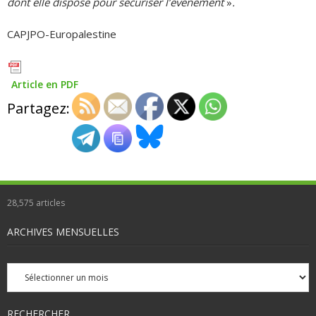
dont elle dispose pour sécuriser l’événement
»
.
CAPJPO-Europalestine
Article en PDF
Partagez:
28,575
articles
ARCHIVES MENSUELLES
Archives
mensuelles
RECHERCHER