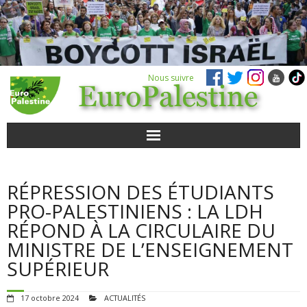
Nous suivre
ACTUALITÉS
RÉPRESSION DES ÉTUDIANTS
POUR AGIR
PRO-PALESTINIENS : LA LDH
RÉPOND À LA CIRCULAIRE DU
AGENDA
MINISTRE DE L’ENSEIGNEMENT
SUPÉRIEUR
VIDÉOS
17 octobre 2024
ACTUALITÉS
QUI SOMMES-NOUS ?