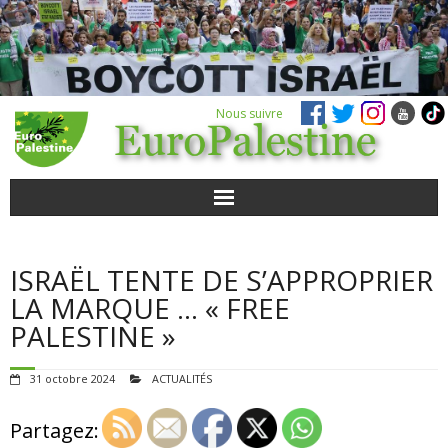
Nous suivre
ACTUALITÉS
ISRAËL TENTE DE S’APPROPRIER
POUR AGIR
LA MARQUE … « FREE
PALESTINE »
AGENDA
31 octobre 2024
ACTUALITÉS
VIDÉOS
Partagez:
QUI SOMMES-NOUS ?