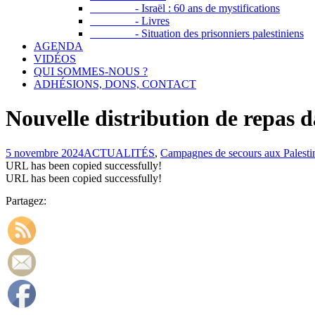
- Israël : 60 ans de mystifications
- Livres
- Situation des prisonniers palestiniens
AGENDA
VIDÉOS
QUI SOMMES-NOUS ?
ADHÉSIONS, DONS, CONTACT
Nouvelle distribution de repas 
5 novembre 2024
ACTUALITÉS
,
Campagnes de secours aux Palesti
URL has been copied successfully!
URL has been copied successfully!
Partagez: