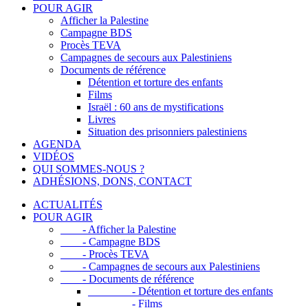
POUR AGIR
Afficher la Palestine
Campagne BDS
Procès TEVA
Campagnes de secours aux Palestiniens
Documents de référence
Détention et torture des enfants
Films
Israël : 60 ans de mystifications
Livres
Situation des prisonniers palestiniens
AGENDA
VIDÉOS
QUI SOMMES-NOUS ?
ADHÉSIONS, DONS, CONTACT
ACTUALITÉS
POUR AGIR
- Afficher la Palestine
- Campagne BDS
- Procès TEVA
- Campagnes de secours aux Palestiniens
- Documents de référence
- Détention et torture des enfants
- Films