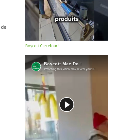
 de
Boycott Carrefour !