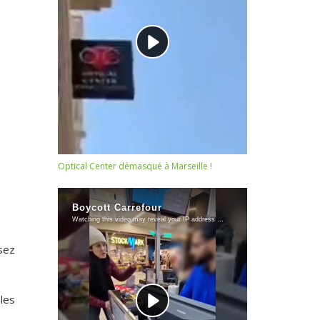
Optical Center démasqué à Marseille !
sez
 les