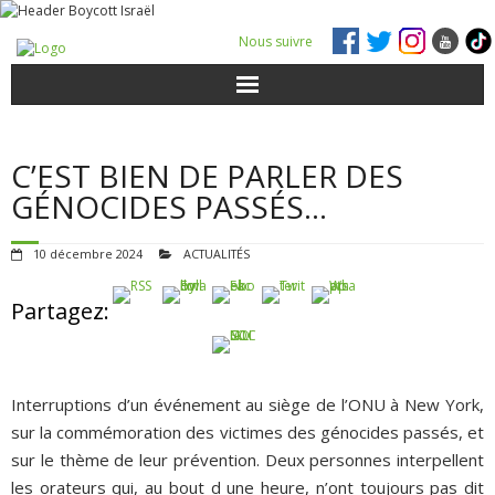
Nous suivre
ACTUALITÉS
C’EST BIEN DE PARLER DES
POUR AGIR
GÉNOCIDES PASSÉS…
AGENDA
10 décembre 2024
ACTUALITÉS
VIDÉOS
Partagez:
QUI SOMMES-NOUS ?
Interruptions d’un événement au siège de l’ONU à New York,
ADHÉSIONS, DONS, CONTACT
sur la commémoration des victimes des génocides passés, et
sur le thème de leur prévention. Deux personnes interpellent
les orateurs qui, au bout d une heure, n’ont toujours pas dit