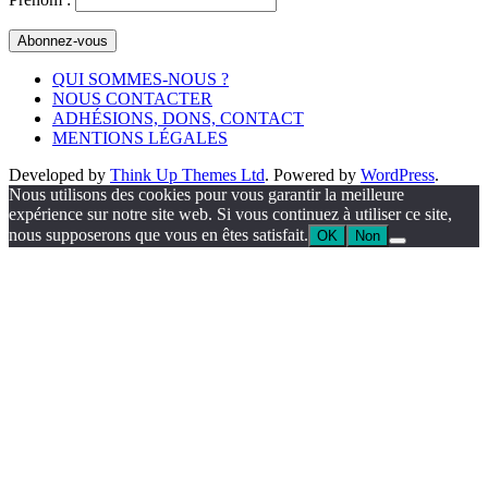
QUI SOMMES-NOUS ?
NOUS CONTACTER
ADHÉSIONS, DONS, CONTACT
MENTIONS LÉGALES
Developed by
Think Up Themes Ltd
. Powered by
WordPress
.
Nous utilisons des cookies pour vous garantir la meilleure
expérience sur notre site web. Si vous continuez à utiliser ce site,
nous supposerons que vous en êtes satisfait.
OK
Non