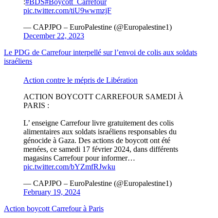
:
#BDS
#Boycott_Carrefour
pic.twitter.com/tiU9wwmzjF
— CAPJPO – EuroPalestine (@Europalestine1)
December 22, 2023
Le PDG de Carrefour interpellé sur l’envoi de colis aux soldats
israéliens
Action contre le mépris de Libération
ACTION BOYCOTT CARREFOUR SAMEDI À
PARIS :
L’ enseigne Carrefour livre gratuitement des colis
alimentaires aux soldats israéliens responsables du
génocide à Gaza. Des actions de boycott ont été
menées, ce samedi 17 février 2024, dans différents
magasins Carrefour pour informer…
pic.twitter.com/bYZmfRJwku
— CAPJPO – EuroPalestine (@Europalestine1)
February 19, 2024
Action boycott Carrefour à Paris