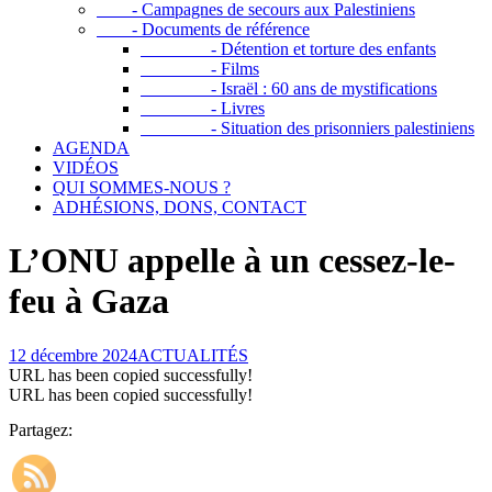
- Campagnes de secours aux Palestiniens
- Documents de référence
- Détention et torture des enfants
- Films
- Israël : 60 ans de mystifications
- Livres
- Situation des prisonniers palestiniens
AGENDA
VIDÉOS
QUI SOMMES-NOUS ?
ADHÉSIONS, DONS, CONTACT
L’ONU appelle à un cessez-le-
feu à Gaza
12 décembre 2024
ACTUALITÉS
URL has been copied successfully!
URL has been copied successfully!
Partagez: