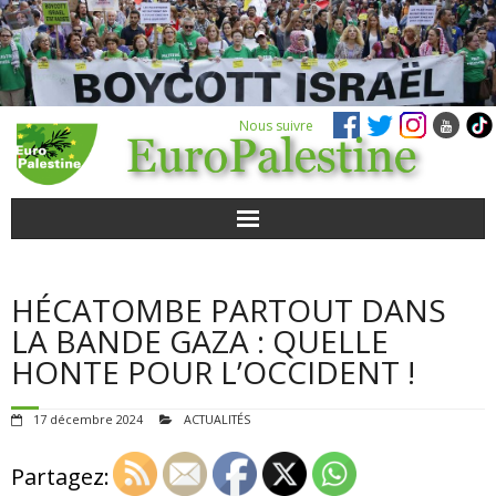
Nous suivre
ACTUALITÉS
HÉCATOMBE PARTOUT DANS
POUR AGIR
LA BANDE GAZA : QUELLE
HONTE POUR L’OCCIDENT !
AGENDA
17 décembre 2024
ACTUALITÉS
VIDÉOS
Partagez:
QUI SOMMES-NOUS ?