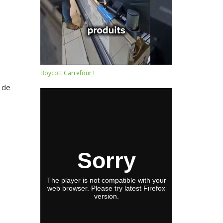
Boycott Carrefour !
s de