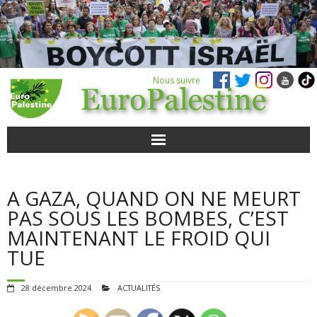
Nous suivre
ACTUALITÉS
A GAZA, QUAND ON NE MEURT
POUR AGIR
PAS SOUS LES BOMBES, C’EST
MAINTENANT LE FROID QUI
AGENDA
TUE
VIDÉOS
28 décembre 2024
ACTUALITÉS
QUI SOMMES-NOUS ?