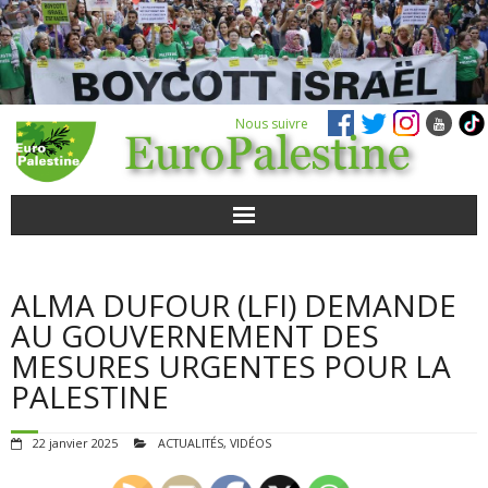
Nous suivre
ACTUALITÉS
ALMA DUFOUR (LFI) DEMANDE
POUR AGIR
AU GOUVERNEMENT DES
MESURES URGENTES POUR LA
AGENDA
PALESTINE
VIDÉOS
22 janvier 2025
ACTUALITÉS
,
VIDÉOS
QUI SOMMES-NOUS ?