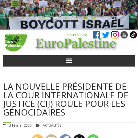
Nous suivre
ACTUALITÉS
LA NOUVELLE PRÉSIDENTE DE
POUR AGIR
LA COUR INTERNATIONALE DE
JUSTICE (CIJ) ROULE POUR LES
AGENDA
GÉNOCIDAIRES
VIDÉOS
3 février 2025
ACTUALITÉS
QUI SOMMES-NOUS ?